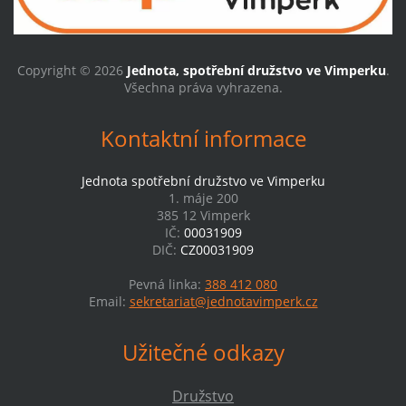
Copyright © 2026
Jednota, spotřební družstvo ve Vimperku
.
Všechna práva vyhrazena.
Kontaktní informace
Jednota spotřební družstvo ve Vimperku
1. máje 200
385 12 Vimperk
IČ:
00031909
DIČ:
CZ00031909
Pevná linka:
388 412 080
Email:
sekretariat@jednotavimperk.cz
Užitečné odkazy
Družstvo