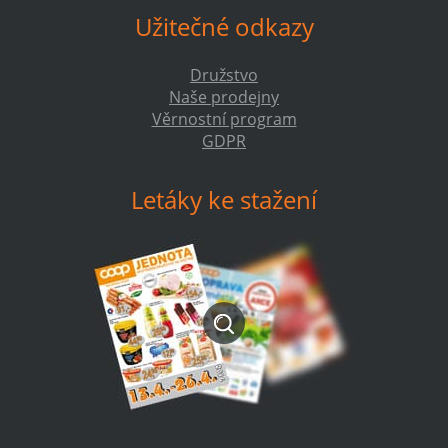
Užitečné odkazy
Družstvo
Naše prodejny
Věrnostní program
GDPR
Letáky ke stažení