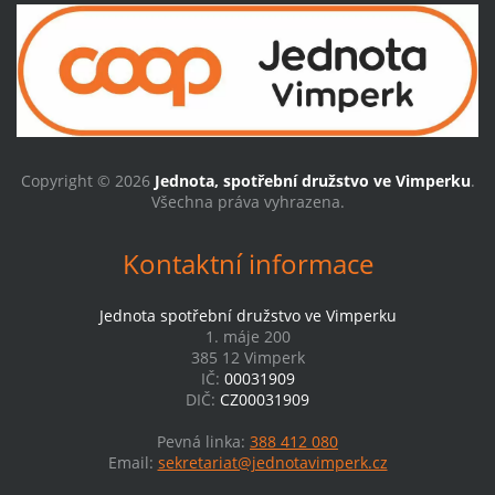
Copyright © 2026
Jednota, spotřební družstvo ve Vimperku
.
Všechna práva vyhrazena.
Kontaktní informace
Jednota spotřební družstvo ve Vimperku
1. máje 200
385 12 Vimperk
IČ:
00031909
DIČ:
CZ00031909
Pevná linka:
388 412 080
Email:
sekretariat@jednotavimperk.cz