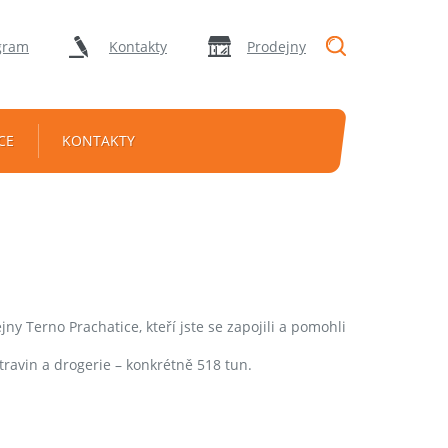
"Vyhledávání
gram
Kontakty
Prodejny
CE
KONTAKTY
erno Prachatice, kteří jste se zapojili a pomohli
travin a drogerie – konkrétně 518 tun.