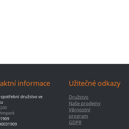
aktní informace
Užitečné odkazy
 spotřební družstvo ve
Družstvo
ku
Naše prodejny
 200
Věrnostní
Vimperk
program
1909
GDPR
00031909