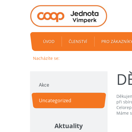
ÚVOD
ČLENSTVÍ
PRO ZÁKAZNÍK
Nacházíte se:
D
Akce
Děkujem
Uncategorized
při sbír
Celorepu
Máme sr
Aktuality