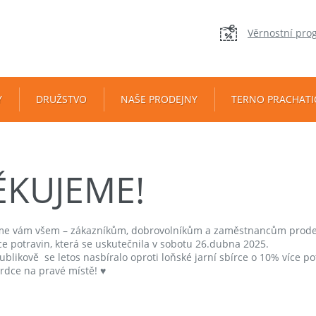
Věrnostní pro
Y
DRUŽSTVO
NAŠE PRODEJNY
TERNO PRACHATI
ĚKUJEME!
e vám všem – zákazníkům, dobrovolníkům a zaměstnancům prodejny T
ce potravin, která se uskutečnila v sobotu 26.dubna 2025.
blikově se letos nasbíralo oproti loňské jarní sbírce o 10% více po
dce na pravé místě! ♥