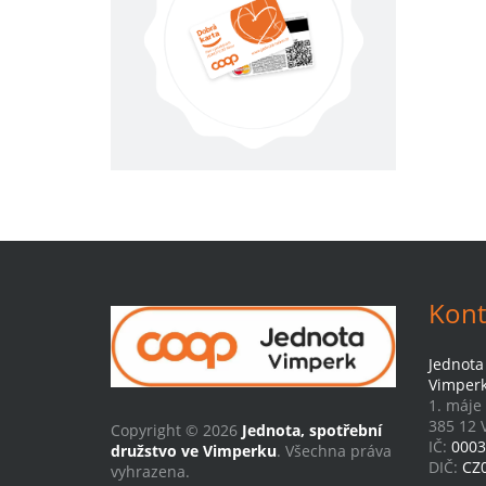
Kont
Jednota
Vimper
1. máje
385 12 
Copyright © 2026
Jednota, spotřební
IČ:
0003
družstvo ve Vimperku
. Všechna práva
DIČ:
CZ
vyhrazena.