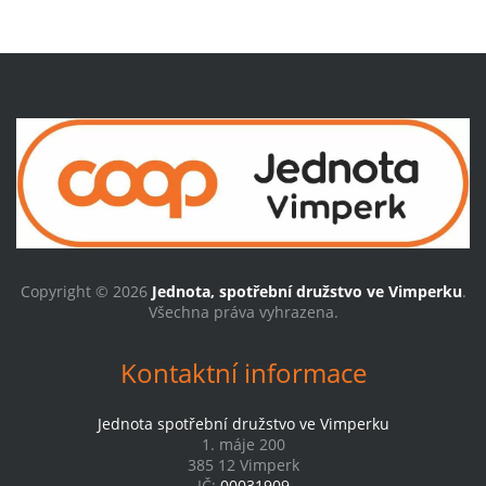
Copyright © 2026
Jednota, spotřební družstvo ve Vimperku
.
Všechna práva vyhrazena.
Kontaktní informace
Jednota spotřební družstvo ve Vimperku
1. máje 200
385 12 Vimperk
IČ:
00031909