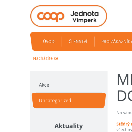
ÚVOD
ČLENSTVÍ
PRO ZÁKAZNÍK
Nacházíte se:
M
Akce
D
Uncategorized
Na váno
Štědrý 
Aktuality
všechny