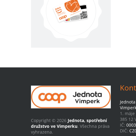
Kont
Jednota
Vimper
1. máje
385 12 
Copyright © 2026
Jednota, spotřební
IČ:
0003
družstvo ve Vimperku
. Všechna práva
DIČ:
CZ
vyhrazena.