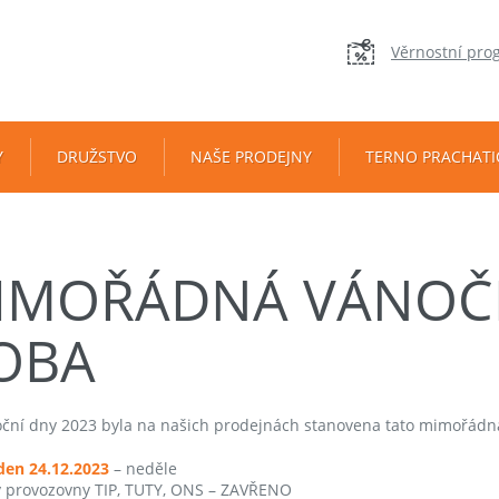
Věrnostní pro
Y
DRUŽSTVO
NAŠE PRODEJNY
TERNO PRACHATI
IMOŘÁDNÁ VÁNOČN
OBA
ční dny 2023 byla na našich prodejnách stanovena tato mimořádn
den
24.12.2023
– neděle
 provozovny TIP, TUTY, ONS – ZAVŘENO