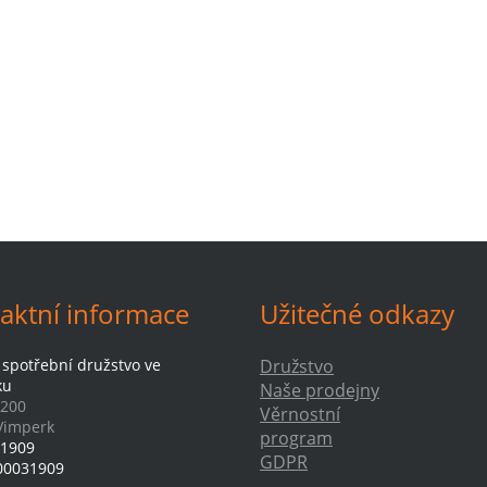
aktní informace
Užitečné odkazy
 spotřební družstvo ve
Družstvo
ku
Naše prodejny
 200
Věrnostní
Vimperk
program
1909
GDPR
00031909