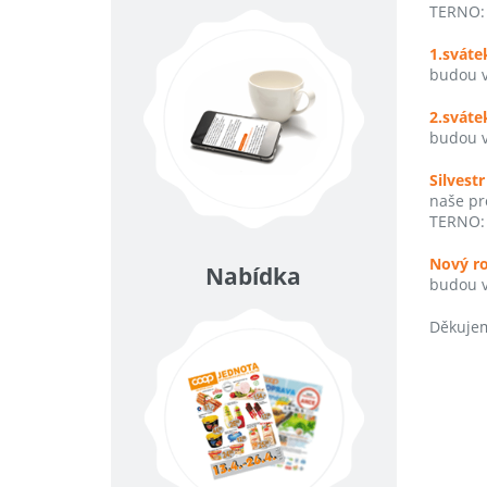
TERNO: 
1.sváte
budou v
2.sváte
budou v
Silvestr
naše pr
TERNO: 
Nový ro
Nabídka
budou v
Děkujem