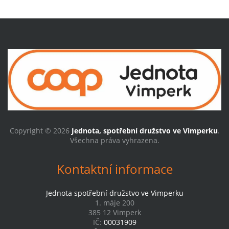
Copyright © 2026
Jednota, spotřební družstvo ve Vimperku
.
Všechna práva vyhrazena.
Kontaktní informace
Jednota spotřební družstvo ve Vimperku
1. máje 200
385 12 Vimperk
IČ:
00031909