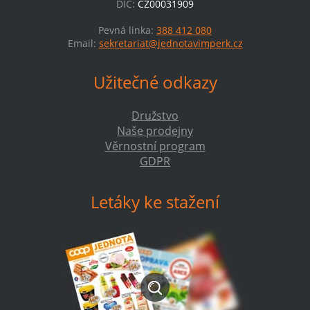
DIČ:
CZ00031909
Pevná linka:
388 412 080
Email:
sekretariat@jednotavimperk.cz
Užitečné odkazy
Družstvo
Naše prodejny
Věrnostní program
GDPR
Letáky ke stažení