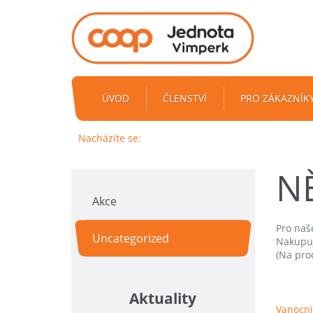
ÚVOD
ČLENSTVÍ
PRO ZÁKAZNÍK
Nacházíte se:
N
Akce
Pro naš
Uncategorized
Nakupuj
(Na pro
Aktuality
Vanocni