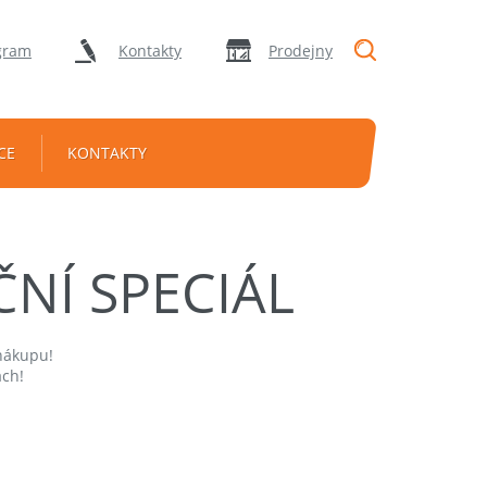
"Vyhledávání
gram
Kontakty
Prodejny
CE
KONTAKTY
NÍ SPECIÁL
nákupu!
ách!