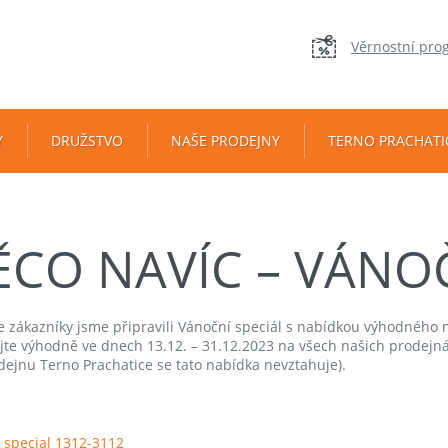
Věrnostní pro
Y
DRUŽSTVO
NAŠE PRODEJNY
TERNO PRACHATI
ĚCO NAVÍC – VÁNOČ
e zákazníky jsme připravili Vánoční speciál s nabídkou výhodného 
te výhodně ve dnech 13.12. – 31.12.2023 na všech našich prodejn
dejnu Terno Prachatice se tato nabídka nevztahuje).
 special 1312-3112