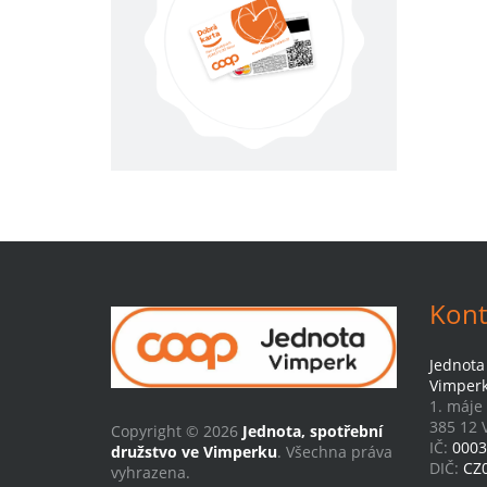
Kont
Jednota
Vimper
1. máje
385 12 
Copyright © 2026
Jednota, spotřební
IČ:
0003
družstvo ve Vimperku
. Všechna práva
DIČ:
CZ
vyhrazena.