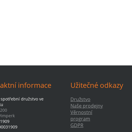
aktní informace
Užitečné odkazy
 spotřební družstvo ve
Družstvo
ku
Naše prodejny
 200
Věrnostní
Vimperk
program
1909
GDPR
00031909