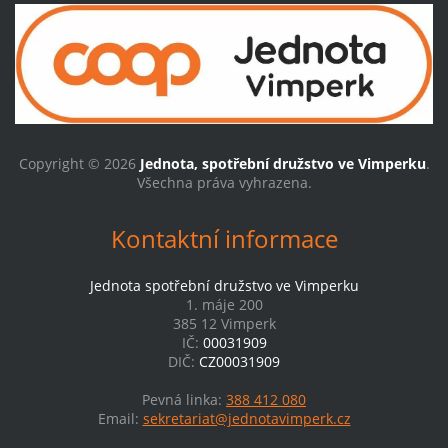
Copyright © 2026
Jednota, spotřební družstvo ve Vimperku
.
Všechna práva vyhrazena.
Kontaktní informace
Jednota spotřební družstvo ve Vimperku
1. máje 200
385 12 Vimperk
IČ:
00031909
DIČ:
CZ00031909
Pevná linka:
388 412 080
Email:
sekretariat@jednotavimperk.cz