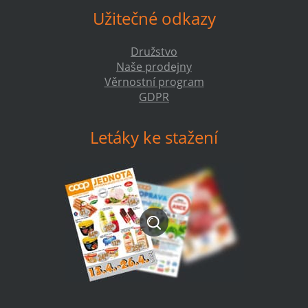
Užitečné odkazy
Družstvo
Naše prodejny
Věrnostní program
GDPR
Letáky ke stažení