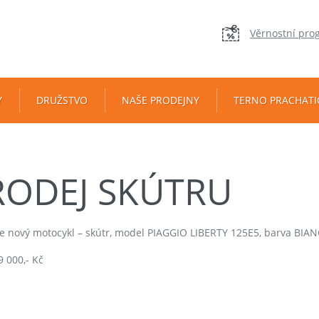
Věrnostní pro
Y
DRUŽSTVO
NAŠE PRODEJNY
TERNO PRACHATI
RODEJ SKÚTRU
 nový motocykl – skútr, model PIAGGIO LIBERTY 125E5, barva BIANC
9 000,- Kč