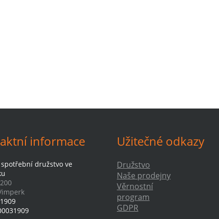
aktní informace
Užitečné odkazy
 spotřební družstvo ve
Družstvo
ku
Naše prodejny
 200
Věrnostní
Vimperk
program
1909
GDPR
00031909