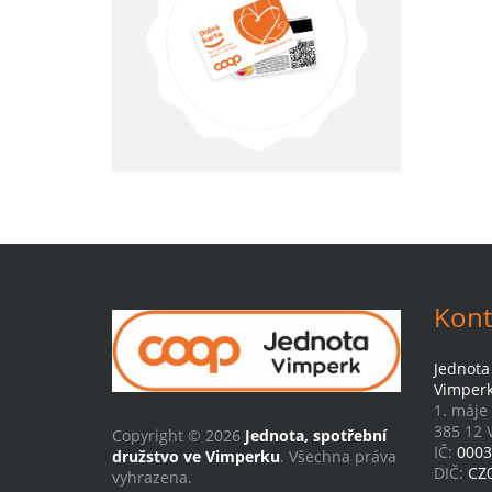
Kont
Jednota
Vimper
1. máje
385 12 
Copyright © 2026
Jednota, spotřební
IČ:
0003
družstvo ve Vimperku
. Všechna práva
DIČ:
CZ
vyhrazena.