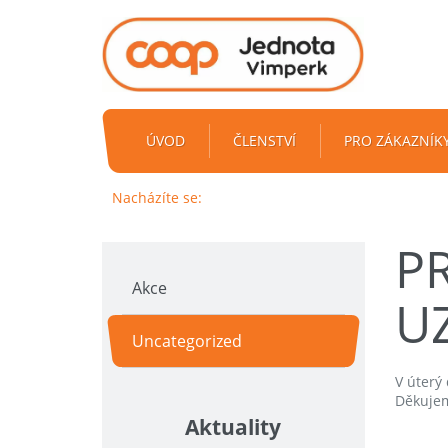
ÚVOD
ČLENSTVÍ
PRO ZÁKAZNÍK
Nacházíte se:
P
Akce
U
Uncategorized
V úterý
Děkujem
Aktuality