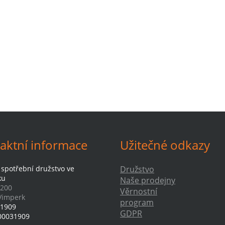
aktní informace
Užitečné odkazy
 spotřební družstvo ve
Družstvo
ku
Naše prodejny
 200
Věrnostní
Vimperk
program
1909
GDPR
00031909