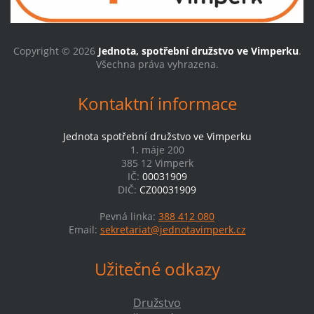
Copyright © 2026
Jednota, spotřební družstvo ve Vimperku
.
Všechna práva vyhrazena.
Kontaktní informace
Jednota spotřební družstvo ve Vimperku
1. máje 200
385 12 Vimperk
IČ:
00031909
DIČ:
CZ00031909
Pevná linka:
388 412 080
Email:
sekretariat@jednotavimperk.cz
Užitečné odkazy
Družstvo