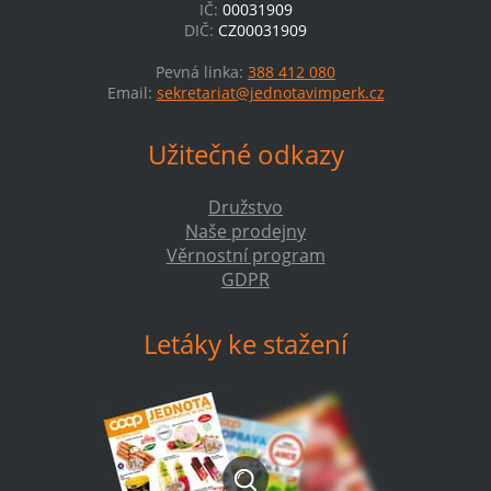
IČ:
00031909
DIČ:
CZ00031909
Pevná linka:
388 412 080
Email:
sekretariat@jednotavimperk.cz
Užitečné odkazy
Družstvo
Naše prodejny
Věrnostní program
GDPR
Letáky ke stažení