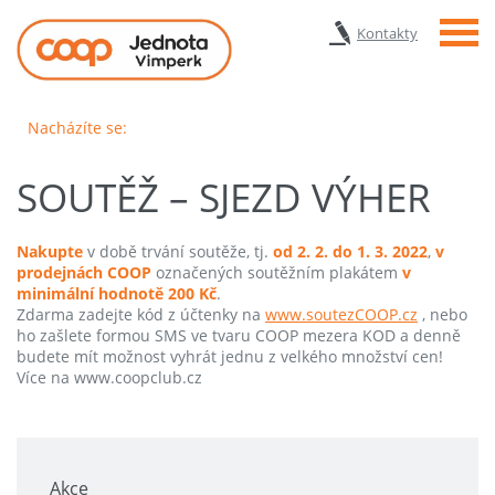
Menu
Kontakty
Nacházíte se:
SOUTĚŽ – SJEZD VÝHER
Nakupte
v době trvání soutěže, tj.
od 2. 2. do 1. 3. 2022
,
v
prodejnách COOP
označených soutěžním plakátem
v
minimální hodnotě 200 Kč
.
Zdarma zadejte kód z účtenky na
www.soutezCOOP.cz
, nebo
ho zašlete formou SMS ve tvaru COOP
mezera
KOD a denně
budete mít možnost vyhrát jednu z velkého množství cen!
Více na www.coopclub.cz
Akce