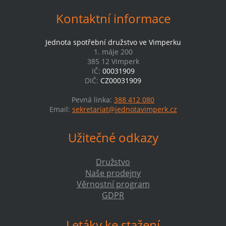
Kontaktní informace
Jednota spotřební družstvo ve Vimperku
1. máje 200
385 12 Vimperk
IČ:
00031909
DIČ:
CZ00031909
Pevná linka:
388 412 080
Email:
sekretariat@jednotavimperk.cz
Užitečné odkazy
Družstvo
Naše prodejny
Věrnostní program
GDPR
Letáky ke stažení