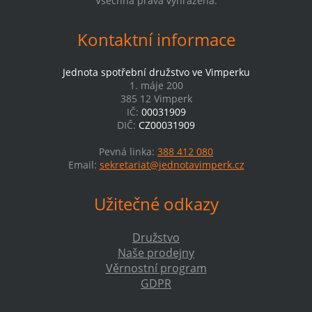
Všechna práva vyhrazena.
Kontaktní informace
Jednota spotřební družstvo ve Vimperku
1. máje 200
385 12 Vimperk
IČ:
00031909
DIČ:
CZ00031909
Pevná linka:
388 412 080
Email:
sekretariat@jednotavimperk.cz
Užitečné odkazy
Družstvo
Naše prodejny
Věrnostní program
GDPR