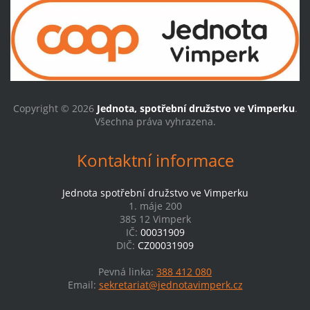
Copyright © 2026
Jednota, spotřební družstvo ve Vimperku
.
Všechna práva vyhrazena.
Kontaktní informace
Jednota spotřební družstvo ve Vimperku
1. máje 200
385 12 Vimperk
IČ:
00031909
DIČ:
CZ00031909
Pevná linka:
388 412 080
Email:
sekretariat@jednotavimperk.cz