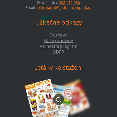
Pevná linka:
388 412 080
Email:
sekretariat@jednotavimperk.cz
Užitečné odkazy
Družstvo
Naše prodejny
Věrnostní program
GDPR
Letáky ke stažení