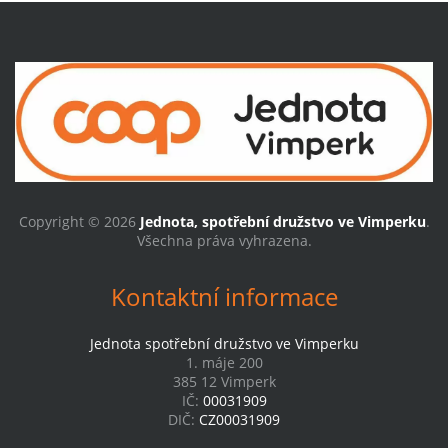
Copyright © 2026
Jednota, spotřební družstvo ve Vimperku
.
Všechna práva vyhrazena.
Kontaktní informace
Jednota spotřební družstvo ve Vimperku
1. máje 200
385 12 Vimperk
IČ:
00031909
DIČ:
CZ00031909