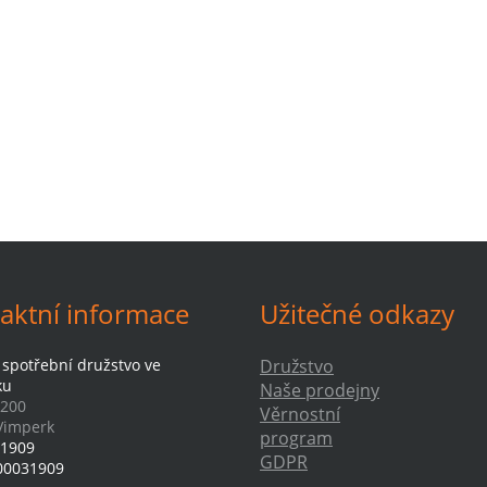
aktní informace
Užitečné odkazy
 spotřební družstvo ve
Družstvo
ku
Naše prodejny
 200
Věrnostní
Vimperk
program
1909
GDPR
00031909