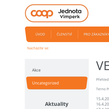
ÚVOD
ČLENSTVÍ
PRO ZÁKAZNÍK
Nacházíte se:
V
Akce
Přehled
Uncategorized
Terno P
15.4.2
Aktuality
16.4.2