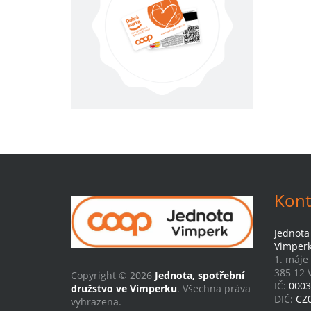
Kont
Jednota
Vimper
1. máje
385 12 
Copyright © 2026
Jednota, spotřební
IČ:
0003
družstvo ve Vimperku
. Všechna práva
DIČ:
CZ
vyhrazena.