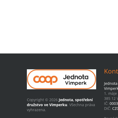
Kont
Jednota
Vimper
1. máje
385 12 
Copyright © 2026
Jednota, spotřební
IČ:
0003
družstvo ve Vimperku
. Všechna práva
DIČ:
CZ
vyhrazena.