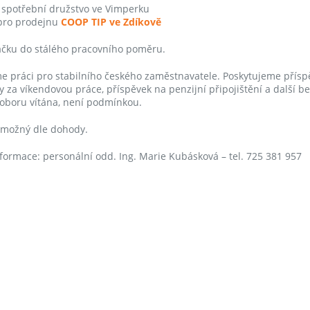
 spotřební družstvo ve Vimperku
pro prodejnu
COOP TIP ve Zdíkově
čku do stálého pracovního poměru.
e práci pro stabilního českého zaměstnavatele. Poskytujeme příspě
y za víkendovou práce, příspěvek na penzijní připojištění a další be
 oboru vítána, není podmínkou.
možný dle dohody.
informace: personální odd. Ing. Marie Kubásková – tel. 725 381 957