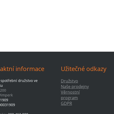
aktní informace
Užitečné odkazy
 spotřební družstvo ve
Družstvo
ku
Naše prodejny
 200
Věrnostní
Vimperk
program
1909
GDPR
00031909