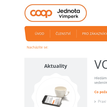
ÚVOD
ČLENSTVÍ
PRO ZÁKAZNÍK
Nacházíte se:
V
Aktuality
Hledáme
vedením
Co pož
Praxi