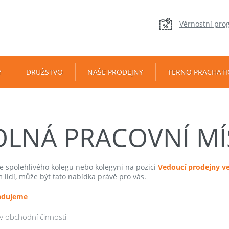
Věrnostní pro
Y
DRUŽSTVO
NAŠE PRODEJNY
TERNO PRACHATI
OLNÁ PRACOVNÍ MÍ
 spolehlivého kolegu nebo kolegyni na pozici
Vedoucí prodejny
v
 lidí, může být tato nabídka právě pro vás.
adujeme
 v obchodní činnosti