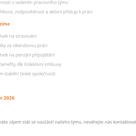
nosti s vedením pracovního týmu
hlivost, zodpovědnost a aktivní přístup k práci
ízíme
ěvek na stravování
atky za víkendovou práci
vek na penzijní připojištění
 benefity dle Kolektivní smlouvy
í stabilní české společnosti
n 2026
áte zájem stát se součástí našeho týmu, neváhejte nás kontaktovat