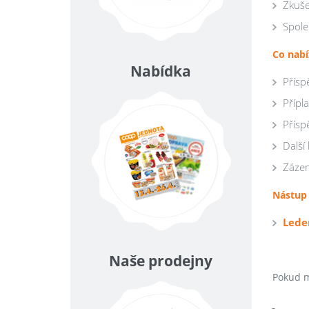
Zkuše
Spole
Co nab
Nabídka
Přísp
Přípl
Příspě
Další
Zázem
Nástup
Lede
Naše prodejny
Pokud m