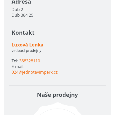
Adresa
Dub 2
Dub 384 25
Kontakt
Luxová Lenka
vedoucí prodejny
Tel:
388328110
E-mail:
024@jednotavimperk.cz
Naše prodejny