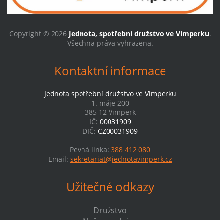
Copyright © 2026
Jednota, spotřební družstvo ve Vimperku
.
Všechna práva vyhrazena.
Kontaktní informace
Jednota spotřební družstvo ve Vimperku
1. máje 200
385 12 Vimperk
IČ:
00031909
DIČ:
CZ00031909
Pevná linka:
388 412 080
Email:
sekretariat@jednotavimperk.cz
Užitečné odkazy
Družstvo