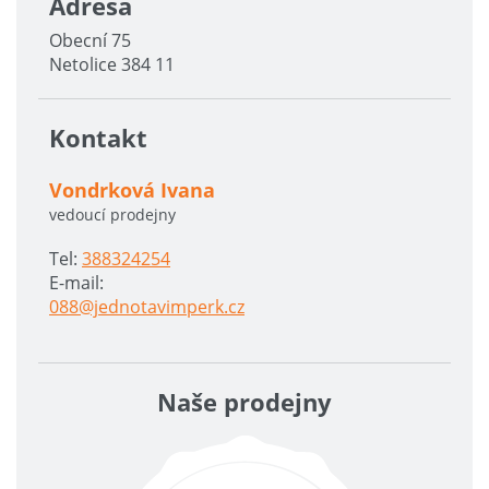
Adresa
Obecní 75
Netolice 384 11
Kontakt
Vondrková Ivana
vedoucí prodejny
Tel:
388324254
E-mail:
088@jednotavimperk.cz
Naše prodejny