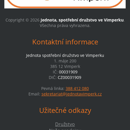
Copyright © 2026
Jednota, spotřební družstvo ve Vimperku
.
Všechna práva vyhrazena.
Kontaktní informace
Jednota spotřební družstvo ve Vimperku
1. máje 200
385 12 Vimperk
IČ:
00031909
DIČ:
CZ00031909
Pevná linka:
388 412 080
Email:
sekretariat@jednotavimperk.cz
Užitečné odkazy
Družstvo