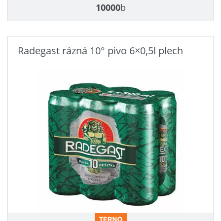
10000
b
Radegast rázná 10° pivo 6×0,5l plech