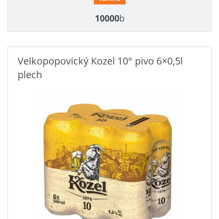
10000
b
Velkopopovický Kozel 10° pivo 6×0,5l
plech