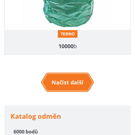
10000
b
Načíst další
Katalog odměn
6000 bodů