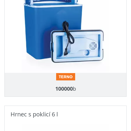
100000
b
Hrnec s poklicí 6 l