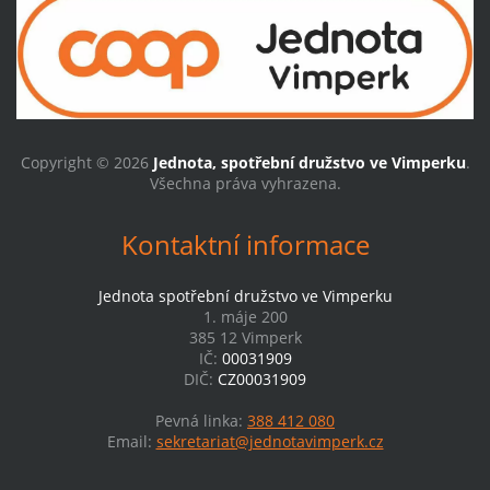
Copyright © 2026
Jednota, spotřební družstvo ve Vimperku
.
Všechna práva vyhrazena.
Kontaktní informace
Jednota spotřební družstvo ve Vimperku
1. máje 200
385 12 Vimperk
IČ:
00031909
DIČ:
CZ00031909
Pevná linka:
388 412 080
Email:
sekretariat@jednotavimperk.cz